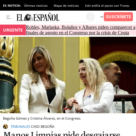
ES NOTICIA:
Últimas noticias
Mapa de noticias
Irán enfría el pacto con Trump
Robles, Marlaska, Bolaños y Albares piden comparecer a
URGENTE
finales de agosto en el Congreso por la crisis de Ceuta
Begoña Gómez y Cristina Álvarez, en el Congreso.
TRIBUNALES
CASO BEGOÑA
Manos Limpias pide desgajarse