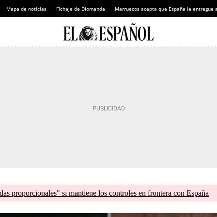
Mapa de noticias
Fichaje de Diomande
Marruecos acepta que España le entregue 
as proporcionales" si mantiene los controles en frontera con España