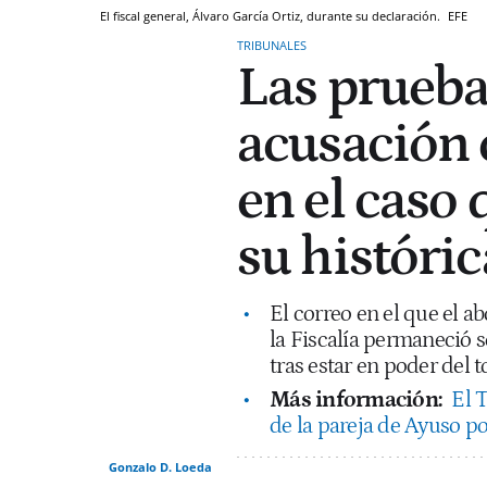
El fiscal general, Álvaro García Ortiz, durante su declaración.
EFE
TRIBUNALES
Las prueba
acusación 
en el caso
su históri
El correo en el que el
la Fiscalía permaneció se
tras estar en poder del t
Más información:
El T
de la pareja de Ayuso por
Gonzalo D. Loeda