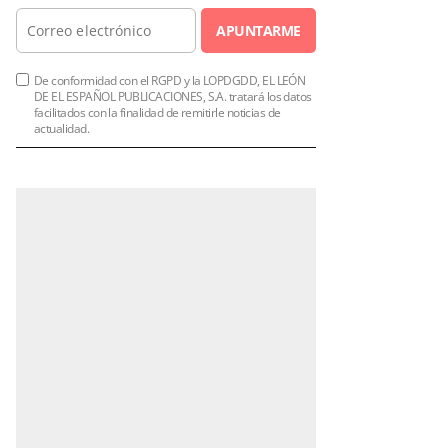
APUNTARME
De conformidad con el RGPD y la LOPDGDD, EL LEÓN
DE EL ESPAÑOL PUBLICACIONES, S.A. tratará los datos
facilitados con la finalidad de remitirle noticias de
actualidad.