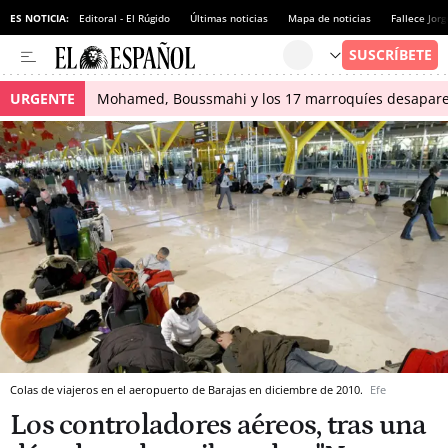
ES NOTICIA:
Editoral - El Rúgido
Últimas noticias
Mapa de noticias
Fallece Jor
URGENTE
Mohamed, Boussmahi y los 17 marroquíes desapareci
Colas de viajeros en el aeropuerto de Barajas en diciembre de 2010.
Efe
Los controladores aéreos, tras una