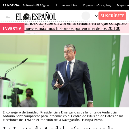
ES NOTICIA:
Editoral - El Rúgido
Últimas noticias
Cuponazo Once, hoy
Mapa de 
El Ibex 35 sube un 2% en la semana en la que conquistó
INVERTIA
nuevos máximos históricos por encima de los 20.100
puntos
El consejero de Sanidad, Presidencia y Emergencias de la Junta de Andalucía,
Antonio Sanz comparece para informar en el Centro de Difusión de Datos de las
elecciones del 17M en el Pabellón de la Navegación.
Europa Press.