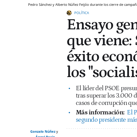
Pedro Sánchez y Alberto Núñez Feijóo durante los cierre de campa
POLÍTICA
Ensayo gene
que viene:
éxito econ
los "socia
El líder del PSOE presu
tras superar los 3.000 d
casos de corrupción que
Más información:
El P
segundo presidente más
Gonzalo Núñez
Ángel Recio