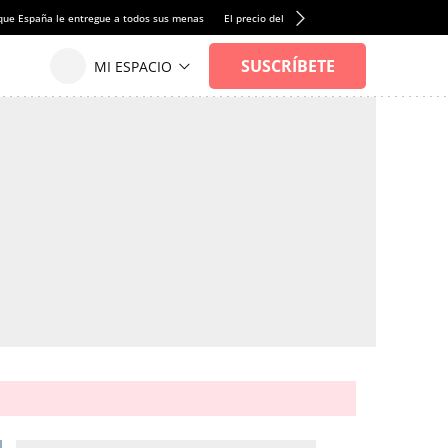
que España le entregue a todos sus menas
El precio del alquiler de vivienda baja por pri