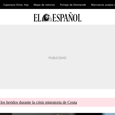
Cuponazo Once, hoy
Mapa de noticias
Fichaje de Diomande
Marruecos acepta 
os heridos durante la crisis migratoria de Ceuta