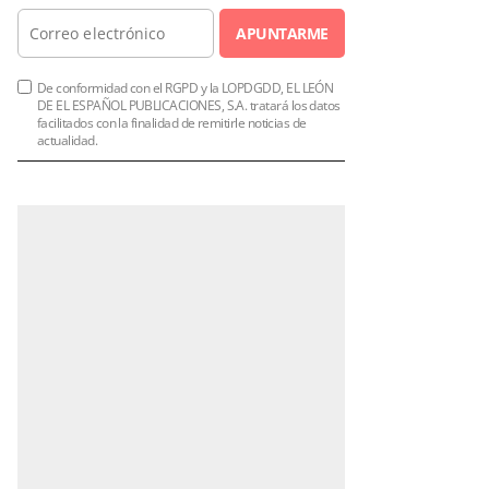
APUNTARME
De conformidad con el RGPD y la LOPDGDD, EL LEÓN
DE EL ESPAÑOL PUBLICACIONES, S.A. tratará los datos
facilitados con la finalidad de remitirle noticias de
actualidad.