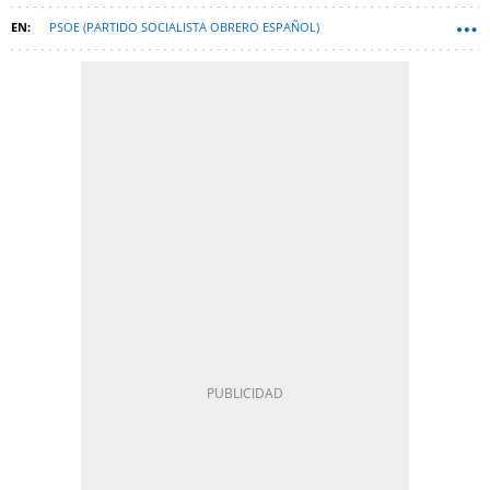
PSOE (PARTIDO SOCIALISTA OBRERO ESPAÑOL)
PARTIDO POPULAR (PP)
ANDALUCÍA
ELECCIONES AUTONÓMICAS
ENCUESTAS
JUAN MANUEL MORENO BONILLA
VOX
SOCIOMÉTRICA
MARÍA JESÚS MONTERO
JUAN ESPADAS
ANTONIO MAÍLLO
ESPANA-NEWSLETTER