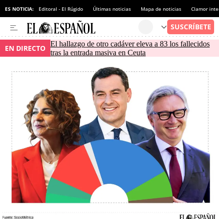
ES NOTICIA:
Editoral - El Rúgido
Últimas noticias
Mapa de noticias
Clamor inte
El hallazgo de otro cadáver eleva a 83 los fallecidos
EN DIRECTO
tras la entrada masiva en Ceuta