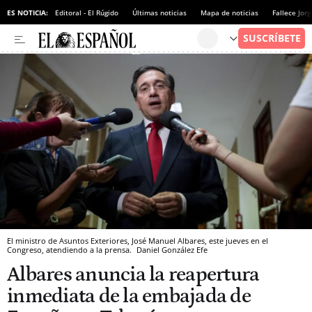
ES NOTICIA:
Editoral - El Rúgido
Últimas noticias
Mapa de noticias
Fallece Jor
El ministro de Asuntos Exteriores, José Manuel Albares, este jueves en el
Congreso, atendiendo a la prensa.
Daniel González
Efe
Albares anuncia la reapertura
inmediata de la embajada de