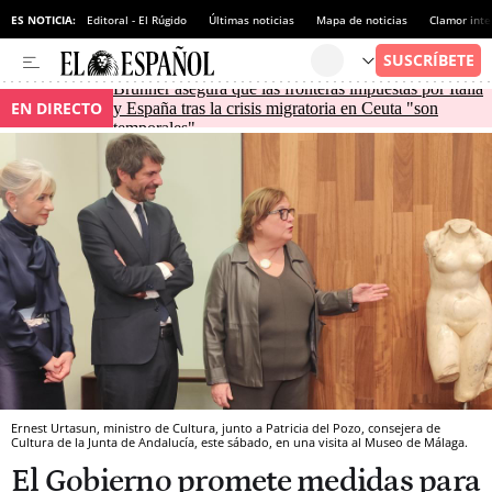
ES NOTICIA:
Editoral - El Rúgido
Últimas noticias
Mapa de noticias
Clamor inte
Brunner asegura que las fronteras impuestas por Italia
EN DIRECTO
y España tras la crisis migratoria en Ceuta "son
temporales"
Ernest Urtasun, ministro de Cultura, junto a Patricia del Pozo, consejera de
Cultura de la Junta de Andalucía, este sábado, en una visita al Museo de Málaga.
El Gobierno promete medidas para