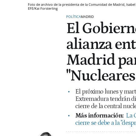
Foto de archivo de la presidenta de la Comunidad de Madrid, Isabel 
EFE/Kai Forsterling
POLÍTICA
MADRID
El Gobierno
alianza en
Madrid pa
"Nucleares 
El próximo lunes y mart
Extremadura tendrán dive
cierre de la central nucl
Más información:
La 
cierre se debe a la "desp