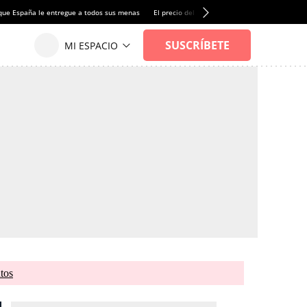
que España le entregue a todos sus menas
El precio del alquiler de vivienda baja por pri
tos