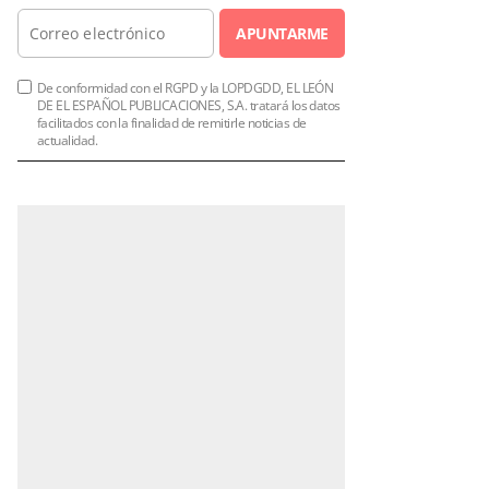
APUNTARME
De conformidad con el RGPD y la LOPDGDD, EL LEÓN
DE EL ESPAÑOL PUBLICACIONES, S.A. tratará los datos
facilitados con la finalidad de remitirle noticias de
actualidad.