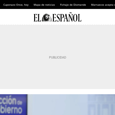
Cuponazo Once, hoy
Mapa de noticias
Fichaje de Diomande
Marruecos acepta 