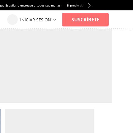
que España le entregue a todos sus menas
El precio del alquiler de vivienda baja por pri