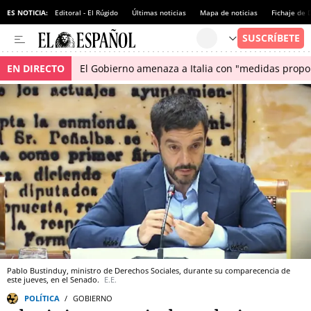
ES NOTICIA:
Editoral - El Rúgido
Últimas noticias
Mapa de noticias
Fichaje de
EN DIRECTO
El Gobierno amenaza a Italia con "medidas propor
Pablo Bustinduy, ministro de Derechos Sociales, durante su comparecencia de
este jueves, en el Senado.
E.E.
POLÍTICA
GOBIERNO