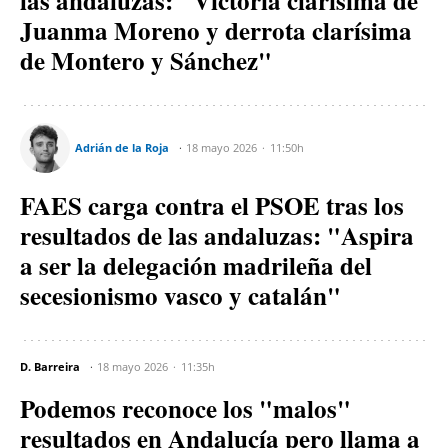
las andaluzas: "Victoria clarísima de
Juanma Moreno y derrota clarísima
de Montero y Sánchez"
Adrián de la Roja
18 mayo 2026
11:50h
FAES carga contra el PSOE tras los
resultados de las andaluzas: "Aspira
a ser la delegación madrileña del
secesionismo vasco y catalán"
D. Barreira
18 mayo 2026
11:35h
Podemos reconoce los "malos"
resultados en Andalucía pero llama a