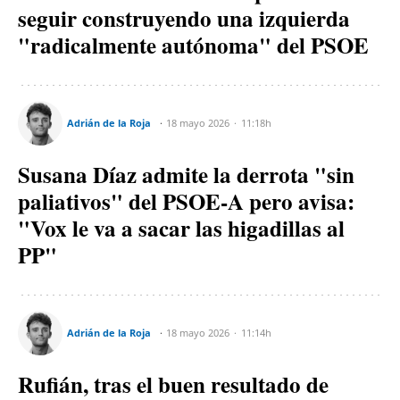
seguir construyendo una izquierda
"radicalmente autónoma" del PSOE
Adrián de la Roja
18 mayo 2026
11:18h
Susana Díaz admite la derrota "sin
paliativos" del PSOE-A pero avisa:
"Vox le va a sacar las higadillas al
PP"
Adrián de la Roja
18 mayo 2026
11:14h
Rufián, tras el buen resultado de