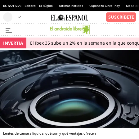
ES NOTICIA:
Editoral - El Rúgido
Últimas noticias
Cuponazo Once, hoy
Mapa de 
INVERTIA
El Ibex 35 sube un 2% en la semana en la que conqu
Lentes de cámara líquida: qué son y qué ventajas ofrecen