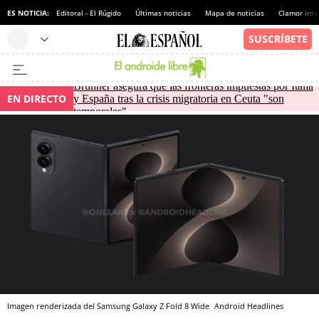
ES NOTICIA:
Editoral - El Rúgido
Últimas noticias
Mapa de noticias
Clamor inte
Brunner asegura que las fronteras impuestas por Italia
EN DIRECTO
y España tras la crisis migratoria en Ceuta "son
temporales"
Imagen renderizada del Samsung Galaxy Z Fold 8 Wide
Android Headlines