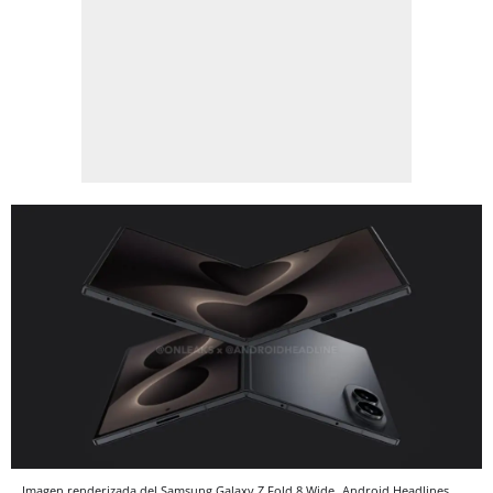
Imagen renderizada del Samsung Galaxy Z Fold 8 Wide
Android Headlines