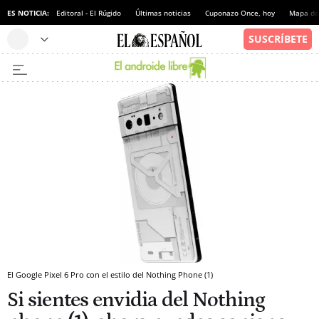
ES NOTICIA:
Editoral - El Rúgido
Últimas noticias
Cuponazo Once, hoy
Mapa de 
El Google Pixel 6 Pro con el estilo del Nothing Phone (1)
Si sientes envidia del Nothing