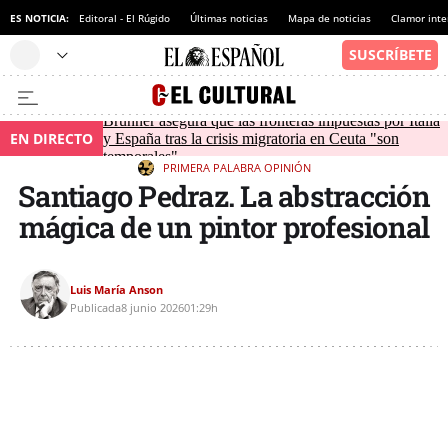
ES NOTICIA:
Editoral - El Rúgido
Últimas noticias
Mapa de noticias
Clamor inte
Brunner asegura que las fronteras impuestas por Italia
EN DIRECTO
y España tras la crisis migratoria en Ceuta "son
temporales"
PRIMERA PALABRA
OPINIÓN
Santiago Pedraz. La abstracción
mágica de un pintor profesional
Luis María Anson
Publicada
8 junio 2026
01:29h