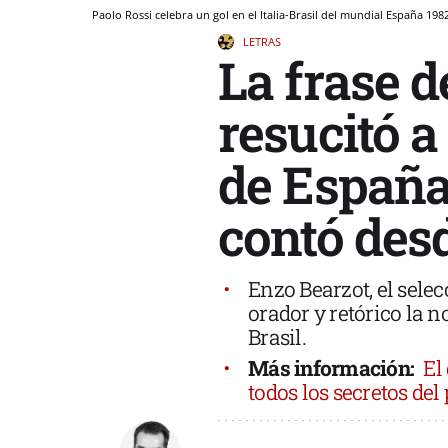
Paolo Rossi celebra un gol en el Italia-Brasil del mundial España 198
LETRAS
La frase d
resucitó a
de España 
contó desd
Enzo Bearzot, el selec
orador y retórico la n
Brasil.
Más información:
El
todos los secretos de