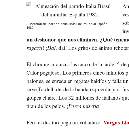
Ant
ves
so
Alineación del partido Italia-Brasil del mundial España
1982.
in
un deshonor que nos eliminen. ¿Qué tenem
ragazzi
! ¡
Dai
, dai! Los gritos de ánimo rebotan
El choque arranca a las cinco de la tarde. 5 de 
Calor pegajoso. Los primeros cinco minutos pa
balones, se enreda en regates baldíos y falla u
sirve Tardelli desde la banda izquierda para fusi
golpea el aire. Los 32 millones de italianos que
tiran de los pelos. ¡
Porca miseria
!
Vargas Ll
Pero el destino pega un volantazo.