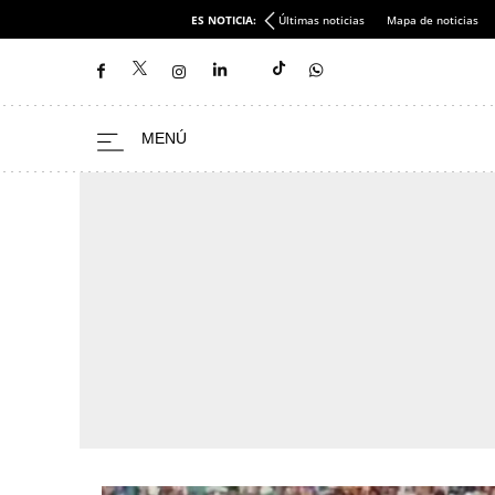
ES NOTICIA:
Últimas noticias
Mapa de noticias