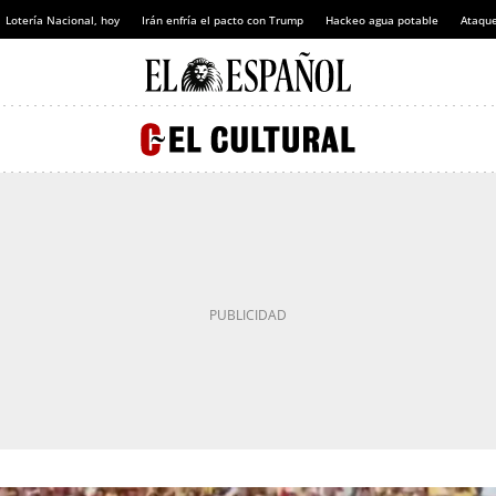
Lotería Nacional, hoy
Irán enfría el pacto con Trump
Hackeo agua potable
Ataque