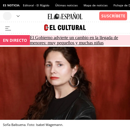
ES NOTICIA:
Editoral - El Rúgido
Últimas noticias
Mapa de noticias
Fichaje de
El Gobierno advierte un cambio en la llegada de
EN DIRECTO
menores: muy pequeños y muchas niñas
Sofía Balbuena. Foto: Isabel Wagemann.