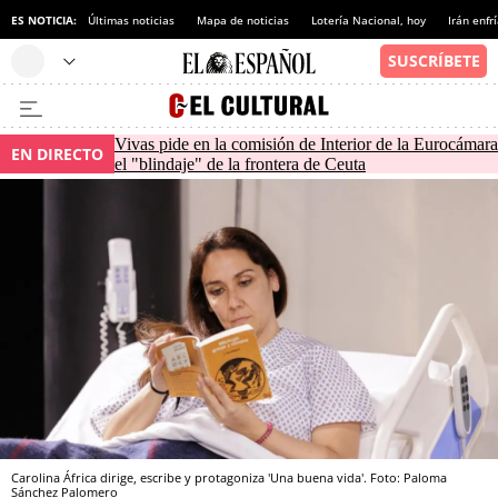
ES NOTICIA:
Últimas noticias
Mapa de noticias
Lotería Nacional, hoy
Irán enfr
Vivas pide en la comisión de Interior de la Eurocámara
EN DIRECTO
el "blindaje" de la frontera de Ceuta
Carolina África dirige, escribe y protagoniza 'Una buena vida'. Foto: Paloma
Sánchez Palomero