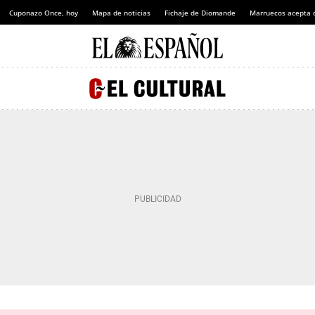
Cuponazo Once, hoy
Mapa de noticias
Fichaje de Diomande
Marruecos acepta 