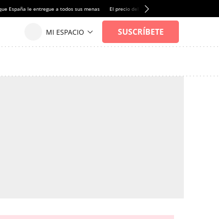
que España le entregue a todos sus menas
El precio del alquiler de vivienda baja por pri