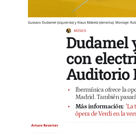
Gustavo Dudamel (izquierda) y Klaus Mäkelä (derecha). Montaje: Ru
MÚSICA
Dudamel y
con electr
Auditorio
Ibermúsica ofrece la op
Madrid. También pasará
Más información:
'La 
ópera de Verdi en la ve
Arturo Reverter