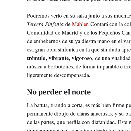
Podremos verlo en su salsa junto a sus mucha
Tercera Sinfonía
de
Mahler
. Contará con la co
Comunidad de Madrid y de los Pequeños Can
de embebernos de su ya diestra mano en el var
esa gran obra sinfónica en la que sin duda ap
trémulo, vibrante, vigoroso
, de una vitalida
música a borbotones, de forma imparable e irref
ligeramente descompensada.
No perder el norte
La batuta, tirando a corta, es más bien firme
permanente dibujo de claras anacrusas, y su ba
de las partes, que perfila con diafanidad. Est
omnicomprensivo, viene impulsado por una con