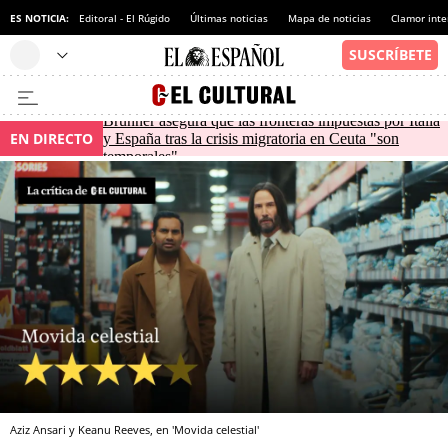
ES NOTICIA:
Editoral - El Rúgido
Últimas noticias
Mapa de noticias
Clamor inte
Brunner asegura que las fronteras impuestas por Italia
EN DIRECTO
y España tras la crisis migratoria en Ceuta "son
temporales"
Aziz Ansari y Keanu Reeves, en 'Movida celestial'