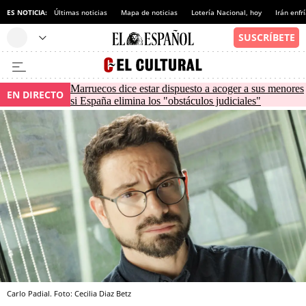
ES NOTICIA:
Últimas noticias
Mapa de noticias
Lotería Nacional, hoy
Irán enfr
Marruecos dice estar dispuesto a acoger a sus menores
EN DIRECTO
si España elimina los "obstáculos judiciales"
Carlo Padial. Foto: Cecilia Diaz Betz