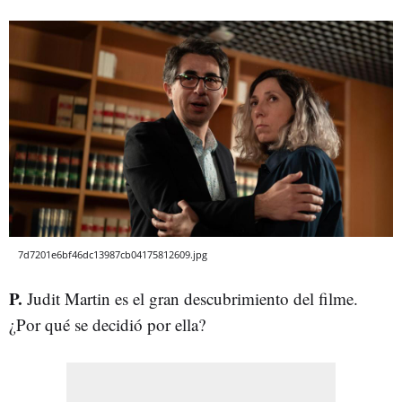
7d7201e6bf46dc13987cb04175812609.jpg
P.
Judit Martin es el gran descubrimiento del filme.
¿Por qué se decidió por ella?