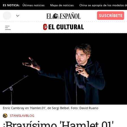
ES NOTICIA:
Últimas noticias
Mapa de noticias
China se apropia de los modelos d
Enric Cambray en 'Hamlet.01', de Sergi Belbel. Foto: David Ruano
STANISLAVBLOG
¡Bravísimo 'Hamlet.01'