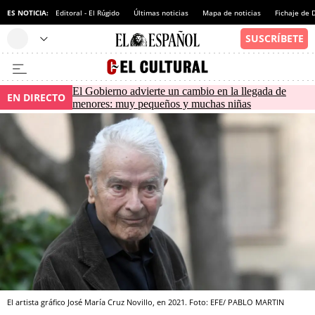
ES NOTICIA:
Editoral - El Rúgido
Últimas noticias
Mapa de noticias
Fichaje de
El Gobierno advierte un cambio en la llegada de
EN DIRECTO
menores: muy pequeños y muchas niñas
El artista gráfico José María Cruz Novillo, en 2021. Foto: EFE/ PABLO MARTIN