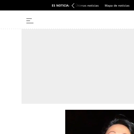
ES NOTICIA:
Últimas noticias
Mapa de noticias