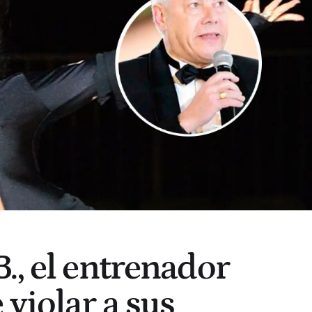
O
., el entrenador
violar a sus