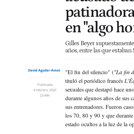
patinadoras
en "algo ho
Gilles Beyer supuestamente
años, entre las que estaban
David Aguilar-Amat
"El fin del silencio" (
"La fin 
tituló el periódico francés
L'É
Publicada
sexuales que destapó hace unos
4 febrero 2020
23:44h
durante algunos años de sus ca
sus entrenadores. Fueron caso
los 70, 80 y 90 y que durante
estado ocultos a la luz de la o