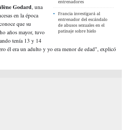
entrenadores
élène Godard
, una
Francia investigará al
ncesas en la época
entrenador del escándalo
econoce que su
de abusos sexuales en el
patinaje sobre hielo
cho años mayor, tuvo
uando tenía 13 y 14
o él era un adulto y yo era menor de edad", explicó