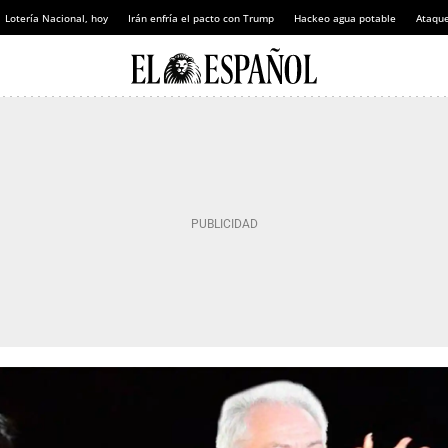
Lotería Nacional, hoy
Irán enfría el pacto con Trump
Hackeo agua potable
Ataque