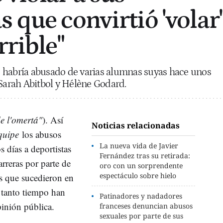
 que convirtió 'volar'
rrible"
 habría abusado de varias alumnas suyas hace unos
 Sarah Abitbol y Hélène Godard.
de l'omertá"
). Así
Noticias relacionadas
quipe
los abusos
La nueva vida de Javier
 días a deportistas
Fernández tras su retirada:
rreras por parte de
oro con un sorprendente
espectáculo sobre hielo
s que sucedieron en
 tanto tiempo han
Patinadores y nadadores
pinión pública.
franceses denuncian abusos
sexuales por parte de sus