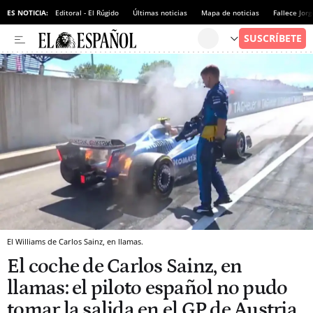
ES NOTICIA:
Editoral - El Rúgido
Últimas noticias
Mapa de noticias
Fallece Jor
El Williams de Carlos Sainz, en llamas.
El coche de Carlos Sainz, en
llamas: el piloto español no pudo
tomar la salida en el GP de Austria