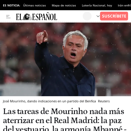
ES NOTICIA:
Últimas noticias
Mapa de noticias
Lotería Nacional, hoy
Irán enfr
José Mourinho, dando indicaciones en un partido del Benfica
Reuters
Las tareas de Mourinho nada más
aterrizar en el Real Madrid: la paz
del vestuario, la armonía Mbappé -