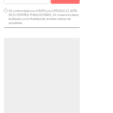
De conformidad con el RGPD y la LOPDGDD, EL LEÓN
DE EL ESPAÑOL PUBLICACIONES, S.A. tratará los datos
facilitados con la finalidad de remitirle noticias de
actualidad.