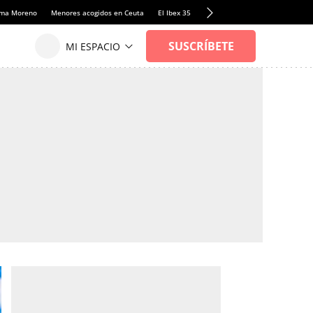
anma Moreno
Menores acogidos en Ceuta
El Ibex 35
Llamadas de alerta Sánchez