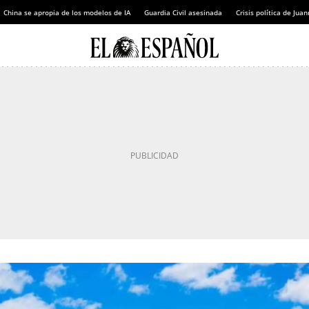
China se apropia de los modelos de IA
Guardia Civil asesinada
Crisis política de Ju