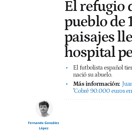
El refugio
pueblo de 
paisajes ll
hospital p
El futbolista español ti
nació su abuelo.
Más información:
Juan
"Cobré 90.000 euros en e
Fernando González
López