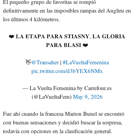
El pequeño grupo de favoritas se rompió
definitivamente en las imposibles rampas del Angliru en
los últimos 4 kilómetros.
❤️ 𝐋𝐀 𝐄𝐓𝐀𝐏𝐀 𝐏𝐀𝐑𝐀 𝐒𝐓𝐈𝐀𝐒𝐍𝐘, 𝐋𝐀 𝐆𝐋𝐎𝐑𝐈𝐀
𝐏𝐀𝐑𝐀 𝐁𝐋𝐀𝐒𝐈 ❤️
👋
@Transaher
|
#LaVueltaFemenina
pic.twitter.com/d3bYEX6NMx
— La Vuelta Femenina by Carrefour.es
(@LaVueltaFem)
May 9, 2026
Fue ahí cuando la francesa Marion Bunel se encontró
con buenas sensaciones y decidió buscar la sorpresa,
todavía con opciones en la clasificación general.