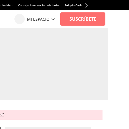
coinciden
Consejo inversor inmobiliario
Refugio Carlos Sobera
Salario albañil Espa
es"