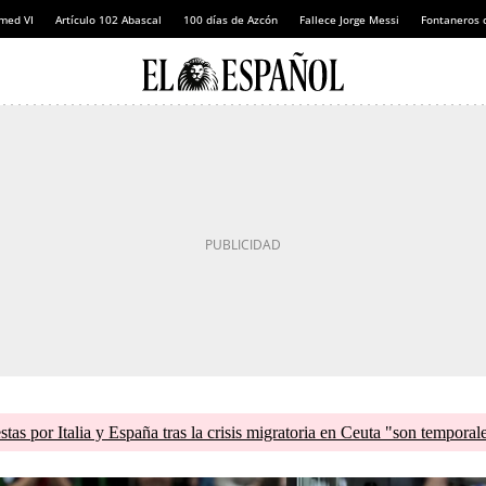
ed VI
Artículo 102 Abascal
100 días de Azcón
Fallece Jorge Messi
Fontaneros 
tas por Italia y España tras la crisis migratoria en Ceuta "son temporal