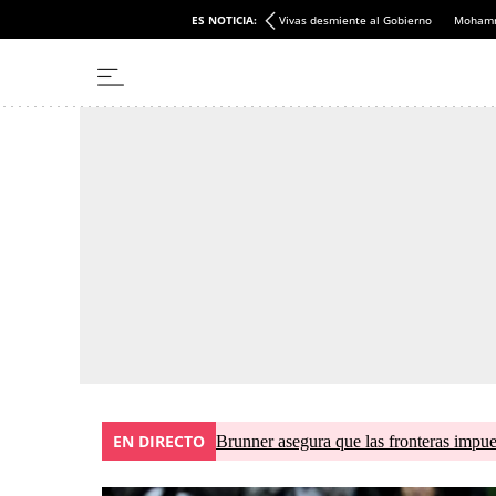
Mapa de noticias
Clamor internacional Ceuta
ES NOTICIA:
Vivas desmiente al Gobierno
Mohamm
EN DIRECTO
Brunner asegura que las fronteras impues