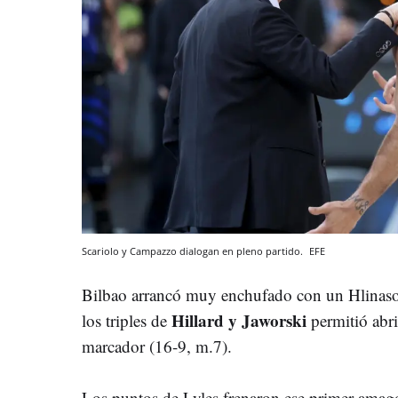
Scariolo y Campazzo dialogan en pleno partido.
EFE
Bilbao arrancó muy enchufado con un Hlinaso
Hillard y Jaworski
los triples de
permitió abri
marcador (16-9, m.7).
Los puntos de Lyles frenaron ese primer amago