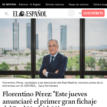
ES NOTICIA:
Editoral - El Rúgido
Últimas noticias
Mapa de noticias
Fallece Jor
Florentino Pérez, candidato a las elecciones del Real Madrid, minutos antes de la
entrevista con EL ESPAÑOL.
Sara Fernández.
Florentino Pérez: "Este jueves
anunciaré el primer gran fichaje