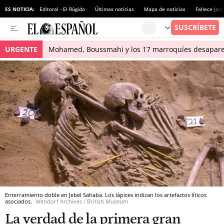
ES NOTICIA:
Editoral - El Rúgido
Últimas noticias
Mapa de noticias
Fallece Jor
URGENTE
Mohamed, Boussmahi y los 17 marroquíes desapareci
Enterramiento doble en Jebel Sahaba. Los lápices indican los artefactos líticos
asociados.
Wendorf Archives / British Museum
La verdad de la primera gran