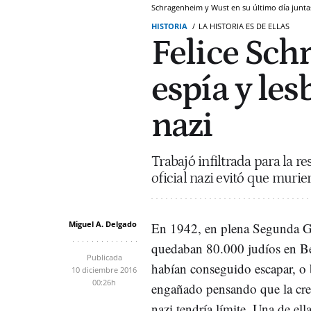
Schragenheim y Wust en su último día junta
HISTORIA
LA HISTORIA ES DE ELLAS
Felice Sch
espía y le
nazi
Trabajó infiltrada para la re
oficial nazi evitó que muri
Miguel A. Delgado
En 1942, en plena Segunda G
quedaban 80.000 judíos en Be
Publicada
habían conseguido escapar, o 
10 diciembre 2016
00:26h
engañado pensando que la cre
nazi tendría límite. Una de ella