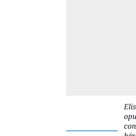
Eli
opu
con
hér