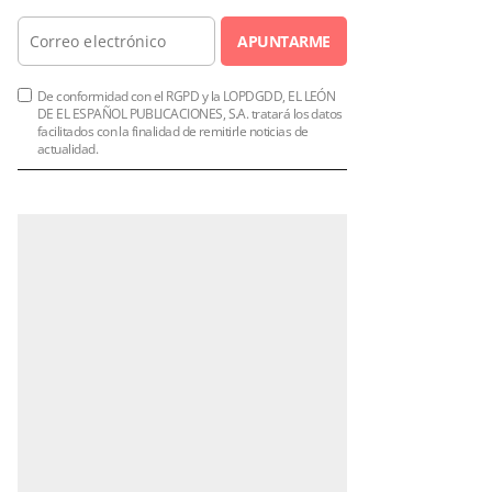
APUNTARME
De conformidad con el RGPD y la LOPDGDD, EL LEÓN
DE EL ESPAÑOL PUBLICACIONES, S.A. tratará los datos
facilitados con la finalidad de remitirle noticias de
actualidad.