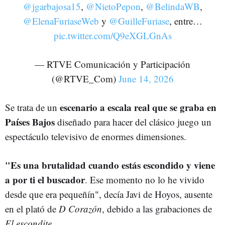
@jgarbajosa15
,
@NietoPepon
,
@BelindaWB
,
@ElenaFuriaseWeb
y
@GuilleFuriase
, entre…
pic.twitter.com/Q9eXGLGnAs
— RTVE Comunicación y Participación
(@RTVE_Com)
June 14, 2026
escenario a escala real que se graba en
Se trata de un
Países Bajos
diseñado para hacer del clásico juego un
espectáculo televisivo de enormes dimensiones.
"Es una brutalidad cuando estás escondido y viene
a por ti el buscador
. Ese momento no lo he vivido
desde que era pequeñín", decía Javi de Hoyos, ausente
en el plató de
D Corazón
, debido a las grabaciones de
El escondite.