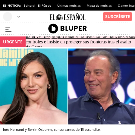
ES NOTICIA:
Editoral - El Rúgido
Últimas noticias
Mapa de noticias
Clamor inte
Italia ve "desproporcionada" la reacción de Sánchez a sus
URGENTE
controles e insiste en proteger sus fronteras tras el asalto
de Ceuta
Inés Hernand y Bertín Osborne, concursantes de 'El escondite'.