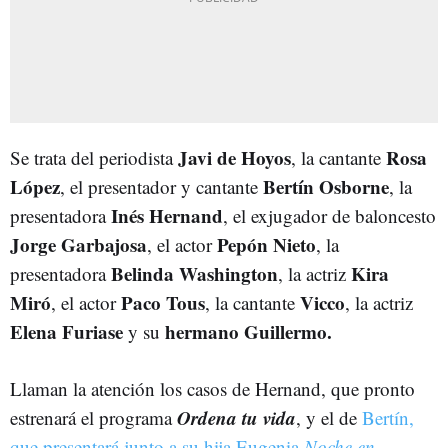
Javi de Hoyos
Rosa
Se trata del periodista
, la cantante
López
Bertín Osborne
, el presentador y cantante
, la
Inés Hernand
presentadora
, el exjugador de baloncesto
Jorge Garbajosa
Pepón Nieto
, el actor
, la
Belinda Washington
Kira
presentadora
, la actriz
Miró
Paco Tous
Vicco
, el actor
, la cantante
, la actriz
Elena Furiase
hermano Guillermo.
y su
Llaman la atención los casos de Hernand, que pronto
Ordena tu vida
estrenará el programa
, y el de
Bertín,
que presentará junto a su hija Eugenia
Noche en