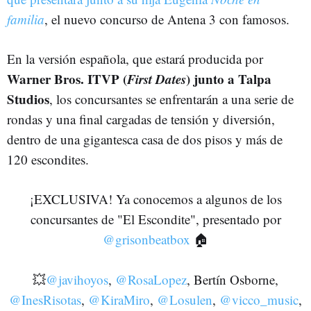
familia
, el nuevo concurso de Antena 3 con famosos.
En la versión española, que estará producida por
Warner Bros. ITVP (
First Dates
) junto a Talpa
Studios
, los concursantes se enfrentarán a una serie de
rondas y una final cargadas de tensión y diversión,
dentro de una gigantesca casa de dos pisos y más de
120 escondites.
¡EXCLUSIVA! Ya conocemos a algunos de los
concursantes de "El Escondite", presentado por
@grisonbeatbox
🏠
💥
@javihoyos
,
@RosaLopez
, Bertín Osborne,
@InesRisotas
,
@KiraMiro
,
@Losulen
,
@vicco_music
,