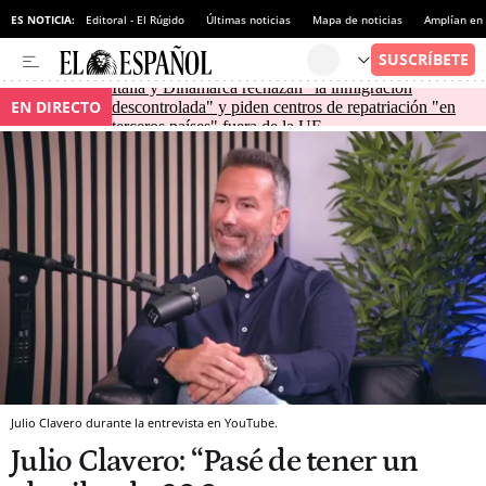
ES NOTICIA:
Editoral - El Rúgido
Últimas noticias
Mapa de noticias
Amplían en
Italia y Dinamarca rechazan "la inmigración
EN DIRECTO
descontrolada" y piden centros de repatriación "en
terceros países" fuera de la UE
Julio Clavero durante la entrevista en YouTube.
Julio Clavero: “Pasé de tener un