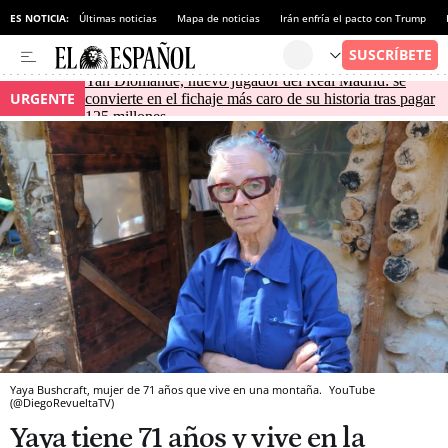
ES NOTICIA:
Últimas noticias
Mapa de noticias
Irán enfría el pacto con Trump
Yan Diomande, nuevo jugador del Real Madrid: se
URGENTE
convierte en el fichaje más caro de su historia tras pagar
125 millones
Yaya Bushcraft, mujer de 71 años que vive en una montaña.
YouTube
(@DiegoRevueltaTV)
Yaya tiene 71 años y vive en la