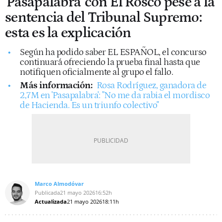
'Pasapalabra' con El Rosco pese a la
sentencia del Tribunal Supremo:
esta es la explicación
Según ha podido saber EL ESPAÑOL, el concurso
continuará ofreciendo la prueba final hasta que
notifiquen oficialmente al grupo el fallo.
Más información:
Rosa Rodríguez, ganadora de
2,7M en 'Pasapalabra': "No me da rabia el mordisco
de Hacienda. Es un triunfo colectivo"
Marco Almodóvar
Publicada
21 mayo 2026
16:52h
Actualizada
21 mayo 2026
18:11h