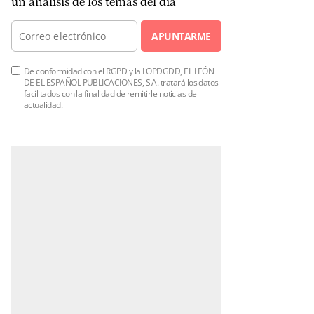
un análisis de los temas del día
APUNTARME
De conformidad con el RGPD y la LOPDGDD, EL LEÓN
DE EL ESPAÑOL PUBLICACIONES, S.A. tratará los datos
facilitados con la finalidad de remitirle noticias de
actualidad.