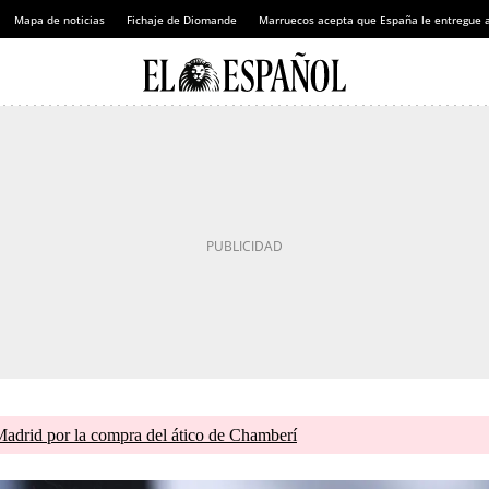
Mapa de noticias
Fichaje de Diomande
Marruecos acepta que España le entregue 
drid por la compra del ático de Chamberí