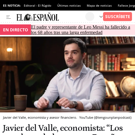
ES NOTICIA:
Editoral - El Rúgido
Últimas noticias
Mapa de noticias
Fallece Jor
El padre y representante de Leo Messi ha fallecido a
EN DIRECTO
los 68 años tras una larga enfermedad
Javier del Valle, economista y asesor financiero.
YouTube (@tengounplanpodcast)
Javier del Valle, economista: “Los