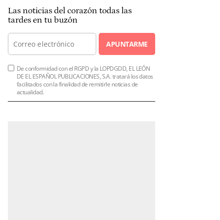
Las noticias del corazón todas las
tardes en tu buzón
APUNTARME
De conformidad con el RGPD y la LOPDGDD, EL LEÓN
DE EL ESPAÑOL PUBLICACIONES, S.A. tratará los datos
facilitados con la finalidad de remitirle noticias de
actualidad.