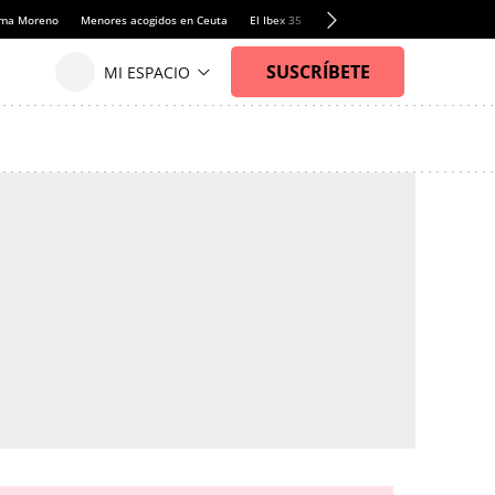
anma Moreno
Menores acogidos en Ceuta
El Ibex 35
Llamadas de alerta Sánchez