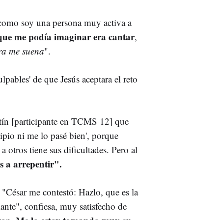
 como soy una persona muy activa a
 que me podía imaginar era cantar
,
ra me suena
".
ulpables' de que Jesús aceptara el reto
tín [participante en TCMS 12] que
cipio ni me lo pasé bien', porque
a otros tiene sus dificultades. Pero al
s a arrepentir".
 "César me contestó: Hazlo, que es la
ante", confiesa, muy satisfecho de