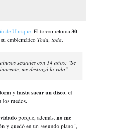
30
lín de Ubrique.
El torero retoma
e su emblemático
Toda, toda
.
 abusos sexuales con 14 años: "Se
inocente, me destrozó la vida"
idorm
hasta sacar un disco
y
, el
n los ruedos.
olvidado
n
o me
porque, además,
ión
y quedó en un segundo plano",