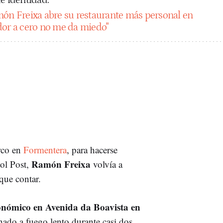
ón Freixa abre su restaurante más personal en
dor a cero no me da miedo"
rco en
Formentera
, para hacerse
Ramón Freixa
Sol Post,
volvía a
que contar.
ronómico en Avenida da Boavista en
nado a fuego lento durante casi dos