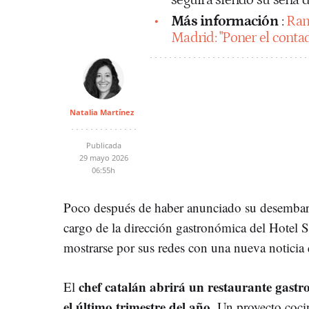
Más información
:
Ram
Madrid: "Poner el conta
Natalia Martínez
Publicada
29 mayo 2026
06:55h
Poco después de haber anunciado su desemba
cargo de la dirección gastronómica del Hotel 
mostrarse por sus redes con una nueva noticia 
chef catalán abrirá un restaurante gast
El
el último trimestre del año
. Un proyecto coci