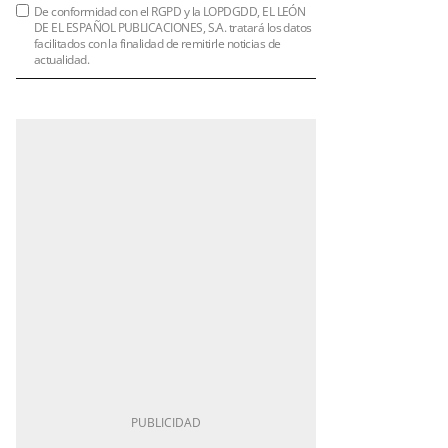
De conformidad con el RGPD y la LOPDGDD, EL LEÓN
DE EL ESPAÑOL PUBLICACIONES, S.A. tratará los datos
facilitados con la finalidad de remitirle noticias de
actualidad.