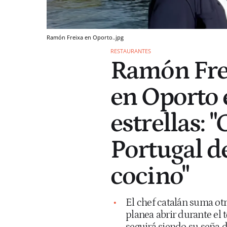
Ramón Freixa en Oporto..jpg
RESTAURANTES
Ramón Frei
en Oporto 
estrellas:
Portugal d
cocino"
El chef catalán suma otr
planea abrir durante el 
seguirá siendo su seña d