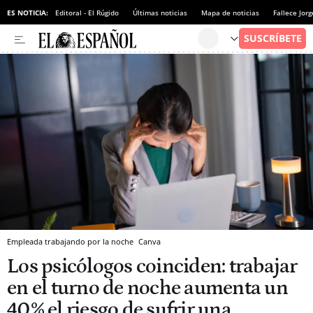
ES NOTICIA:
Editoral - El Rúgido
Últimas noticias
Mapa de noticias
Fallece Jor
Empleada trabajando por la noche
Canva
Los psicólogos coinciden: trabajar
en el turno de noche aumenta un
40% el riesgo de sufrir una