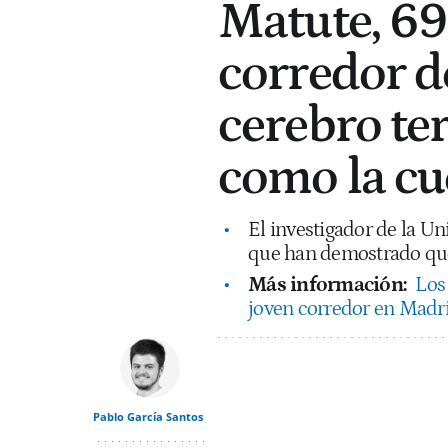
Matute, 69
corredor d
cerebro te
como la cu
El investigador de la Un
que han demostrado que
Más información:
Los
joven corredor en Madrid
Pablo García Santos