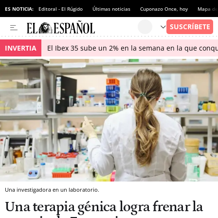
ES NOTICIA:
Editoral - El Rúgido
Últimas noticias
Cuponazo Once, hoy
Mapa de 
INVERTIA
El Ibex 35 sube un 2% en la semana en la que conqu
Una investigadora en un laboratorio.
Una terapia génica logra frenar la