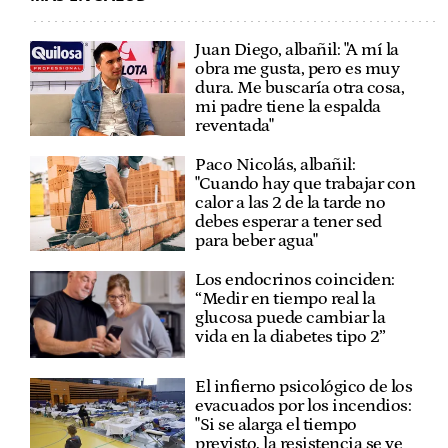
Juan Diego, albañil: "A mí la
obra me gusta, pero es muy
dura. Me buscaría otra cosa,
mi padre tiene la espalda
reventada"
Paco Nicolás, albañil:
"Cuando hay que trabajar con
calor a las 2 de la tarde no
debes esperar a tener sed
para beber agua"
Los endocrinos coinciden:
“Medir en tiempo real la
glucosa puede cambiar la
vida en la diabetes tipo 2”
El infierno psicológico de los
evacuados por los incendios:
"Si se alarga el tiempo
previsto, la resistencia se ve