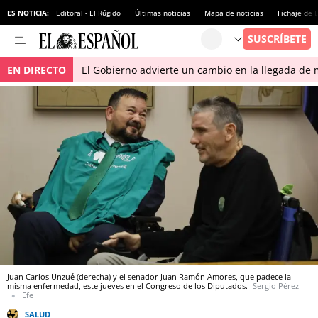
ES NOTICIA:
Editoral - El Rúgido
Últimas noticias
Mapa de noticias
Fichaje de
EN DIRECTO
El Gobierno advierte un cambio en la llegada d
Juan Carlos Unzué (derecha) y el senador Juan Ramón Amores, que padece la
misma enfermedad, este jueves en el Congreso de los Diputados.
Sergio Pérez
Efe
SALUD