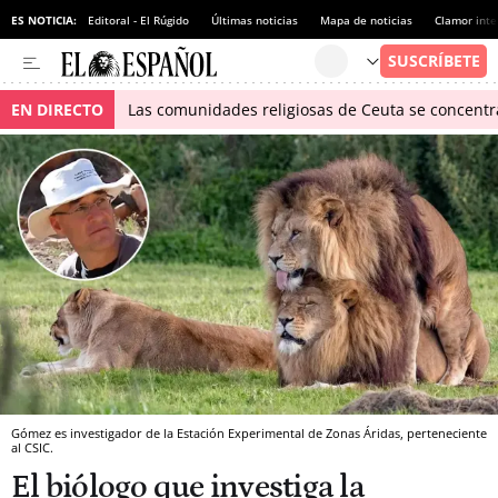
ES NOTICIA:
Editoral - El Rúgido
Últimas noticias
Mapa de noticias
Clamor inte
EN DIRECTO
Las comunidades religiosas de Ceuta se concentra
Gómez es investigador de la Estación Experimental de Zonas Áridas, perteneciente
al CSIC.
El biólogo que investiga la