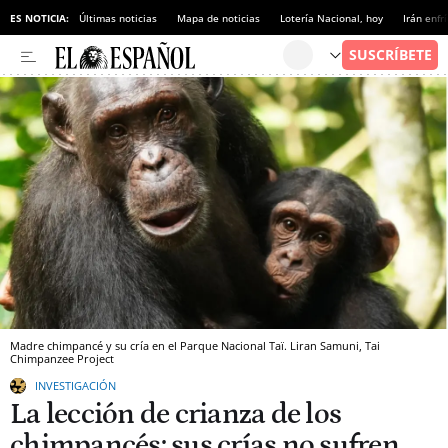
ES NOTICIA:
Últimas noticias
Mapa de noticias
Lotería Nacional, hoy
Irán enfr
Madre chimpancé y su cría en el Parque Nacional Taï. Liran Samuni, Tai
Chimpanzee Project
INVESTIGACIÓN
La lección de crianza de los
chimpancés: sus crías no sufren