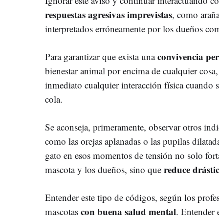
Ignorar este aviso y continuar interactuando c
respuestas agresivas imprevistas
, como araña
interpretados erróneamente por los dueños com
convivencia per
Para garantizar que exista una
bienestar animal por encima de cualquier cosa,
inmediato cualquier interacción física cuando 
cola.
Se aconseja, primeramente, observar otros ind
como las orejas aplanadas o las pupilas dilatad
gato en esos momentos de tensión no solo forta
reduce drásti
mascota y los dueños, sino que
Entender este tipo de códigos, según los profes
con buena salud mental
mascotas
. Entender