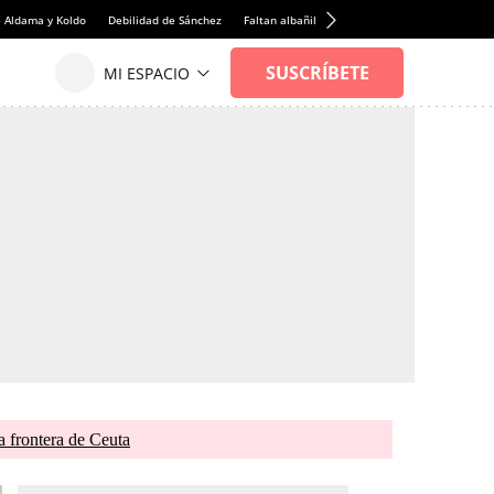
e Aldama y Koldo
Debilidad de Sánchez
Faltan albañiles
Rentabilidad de la viviend
 frontera de Ceuta