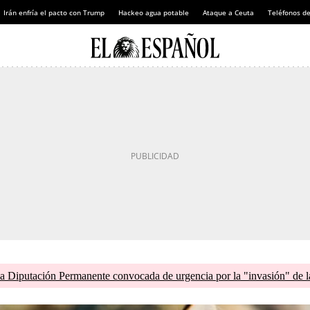
Irán enfría el pacto con Trump
Hackeo agua potable
Ataque a Ceuta
Teléfonos d
 Diputación Permanente convocada de urgencia por la "invasión" de la