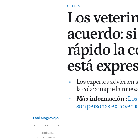
CIENCIA
Los veteri
acuerdo: s
rápido la c
está expre
Los expertos advierten 
la cola: aunque la mueva
Más información
:
Los 
son personas extrovertid
Xavi Mogrovejo
Publicada