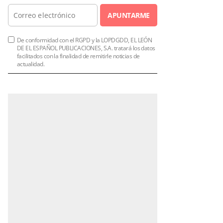
APUNTARME
De conformidad con el RGPD y la LOPDGDD, EL LEÓN
DE EL ESPAÑOL PUBLICACIONES, S.A. tratará los datos
facilitados con la finalidad de remitirle noticias de
actualidad.