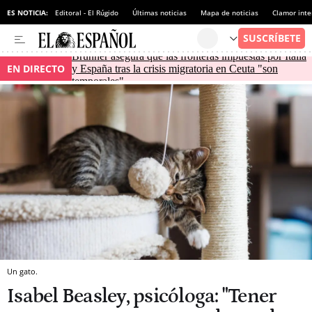
ES NOTICIA:
Editoral - El Rúgido
Últimas noticias
Mapa de noticias
Clamor inte
Brunner asegura que las fronteras impuestas por Italia
EN DIRECTO
y España tras la crisis migratoria en Ceuta "son
temporales"
Un gato.
Isabel Beasley, psicóloga: "Tener