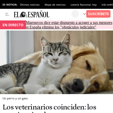
ES NOTICIA:
Últimas noticias
Mapa de noticias
Lotería Nacional, hoy
Irán enfr
Marruecos dice estar dispuesto a acoger a sus menores
EN DIRECTO
si España elimina los "obstáculos judiciales"
Un perro y un gato.
Los veterinarios coinciden: los